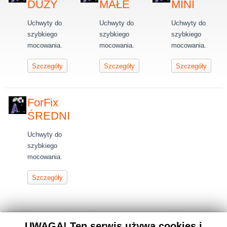
DUŻY
MAŁE
MINI
Uchwyty do
Uchwyty do
Uchwyty do
szybkiego
szybkiego
szybkiego
mocowania.
mocowania.
mocowania.
Szczegóły
Szczegóły
Szczegóły
ForFix
ŚREDNI
Uchwyty do
szybkiego
mocowania.
Szczegóły
UWAGA! Ten serwis używa cookies i